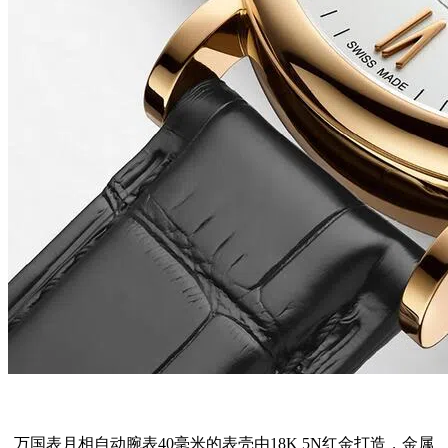
万国表月相自动腕表40毫米的表壳由18K 5N红金打造，金属