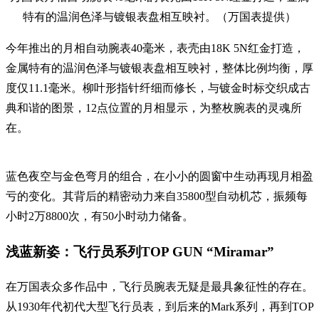
特有的温润色泽与镀银表盘相互映衬。（万国表提供）
今年推出的月相自动腕表40毫米，表壳由18K 5N红金打造，
金属特有的温润色泽与镀银表盘相互映衬，整体比例均衡，厚
度仅11.1毫米。柳叶形指针纤细而修长，与镀金时标交织成古
典和谐的图景，12点位置的月相显示，为整枚腕表的灵魂所
在。
蓝色夜空与金色弯月的组合，在小小的圆窗中生动再现月相盈
亏的变化。其背后的精密动力来自35800型自动机芯，振频每
小时2万8800次，有50小时动力储备。
浅蓝新姿：飞行员系列TOP GUN “Miramar”
在万国表众多作品中，飞行员腕表无疑是最具象征性的存在。
从1930年代初代大型飞行员表，到后来的Mark系列，再到TOP