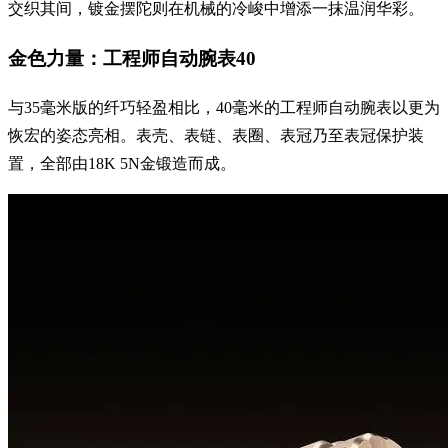
交织其间，镀金摆陀则在机械的冷峻中增添一抹温润华彩。
金色力量：工程师自动腕表40
与35毫米版的纤巧轻盈相比，40毫米的工程师自动腕表以更为
恢宏的姿态亮相。表壳、表链、表圈、表冠乃至表冠保护装
置，全部由18K 5N金锻造而成。