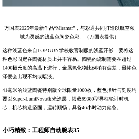
万国表2025年最新作品“Miramar”，与彩通共同打造以航空领
域为灵感的浅蓝色陶瓷色彩。（万国表提供）
这种浅蓝色来自TOP GUN学校教官制服的浅蓝汗衫，要将这
种色彩固定在陶瓷材质上并不容易。陶瓷的烧制需要在超过
1400摄氏度的高温下进行，金属氧化物比例稍有偏差，最终色
泽便会出现不均或暗淡。
41毫米的浅蓝陶瓷特别版全球限量1000枚，蓝色指针与刻度均
覆以Super-LumiNova夜光涂层，搭载69380型导柱轮计时机
芯，机芯构造坚固，运转顺畅，具备46小时动力储备。
小巧精致：工程师自动腕表35