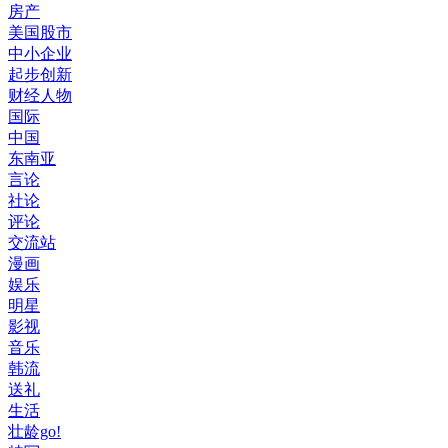
房产
美国股市
中小企业
起步创新
财经人物
国际
中国
东南亚
言论
社论
评论
交流站
漫画
娱乐
明星
影视
音乐
韩流
送礼
生活
壮龄go!