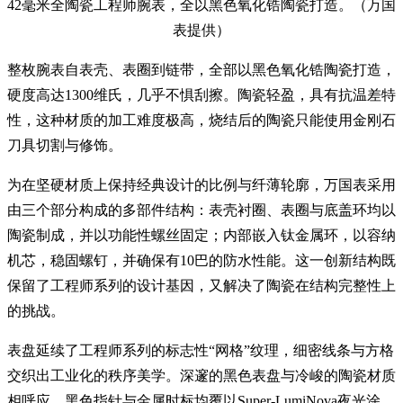
42毫米全陶瓷工程师腕表，全以黑色氧化锆陶瓷打造。（万国
表提供）
整枚腕表自表壳、表圈到链带，全部以黑色氧化锆陶瓷打造，
硬度高达1300维氏，几乎不惧刮擦。陶瓷轻盈，具有抗温差特
性，这种材质的加工难度极高，烧结后的陶瓷只能使用金刚石
刀具切割与修饰。
为在坚硬材质上保持经典设计的比例与纤薄轮廓，万国表采用
由三个部分构成的多部件结构：表壳衬圈、表圈与底盖环均以
陶瓷制成，并以功能性螺丝固定；内部嵌入钛金属环，以容纳
机芯，稳固螺钉，并确保有10巴的防水性能。这一创新结构既
保留了工程师系列的设计基因，又解决了陶瓷在结构完整性上
的挑战。
表盘延续了工程师系列的标志性“网格”纹理，细密线条与方格
交织出工业化的秩序美学。深邃的黑色表盘与冷峻的陶瓷材质
相呼应，黑色指针与金属时标均覆以Super-LumiNova夜光涂