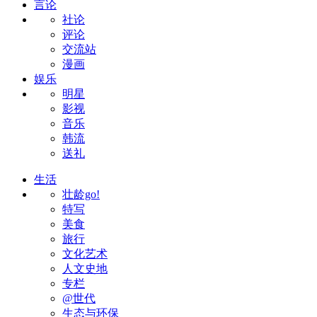
言论
社论
评论
交流站
漫画
娱乐
明星
影视
音乐
韩流
送礼
生活
壮龄go!
特写
美食
旅行
文化艺术
人文史地
专栏
@世代
生态与环保