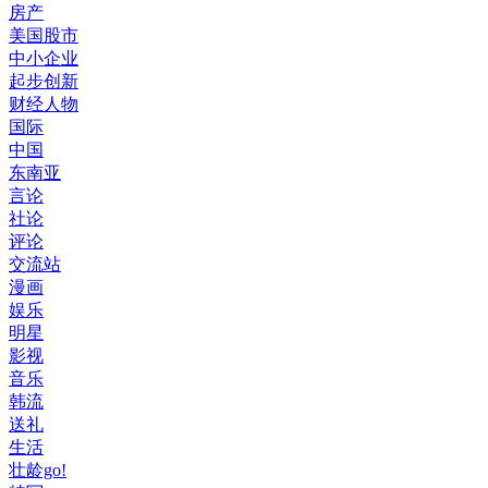
房产
美国股市
中小企业
起步创新
财经人物
国际
中国
东南亚
言论
社论
评论
交流站
漫画
娱乐
明星
影视
音乐
韩流
送礼
生活
壮龄go!