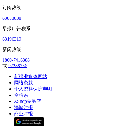
订阅热线
63883838
早报广告联系
63196319
新闻热线
1800-7416388
或
92288736
新报业媒体网站
网络条款
个人资料保护声明
全检索
ZShop集品店
海峡时报
商业时报