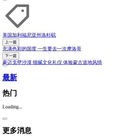
美国
加利福尼亚州
洛杉矶
上一篇
充满色彩的国度 一生要去一次摩洛哥
下一篇
豪迈戈壁沙漠 细腻文化礼仪 体验蒙古道地风情
最新
热门
Loading...
更多消息