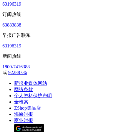
63196319
订阅热线
63883838
早报广告联系
63196319
新闻热线
1800-7416388
或
92288736
新报业媒体网站
网络条款
个人资料保护声明
全检索
ZShop集品店
海峡时报
商业时报