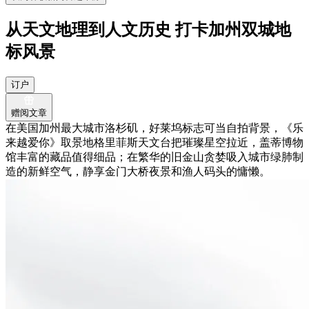
从天文地理到人文历史 打卡加州双城地
标风景
订户
赠阅文章
在美国加州最大城市洛杉矶，好莱坞标志可当自拍背景，《乐
来越爱你》取景地格里菲斯天文台把璀璨星空拉近，盖蒂博物
馆丰富的藏品值得细品；在繁华的旧金山贪婪吸入城市绿肺制
造的新鲜空气，静享金门大桥夜景和渔人码头的慵懒。