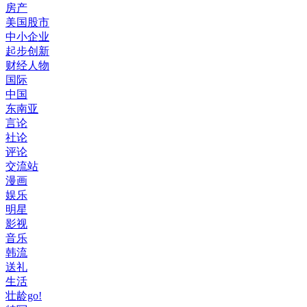
房产
美国股市
中小企业
起步创新
财经人物
国际
中国
东南亚
言论
社论
评论
交流站
漫画
娱乐
明星
影视
音乐
韩流
送礼
生活
壮龄go!