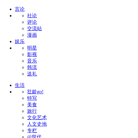
言论
社论
评论
交流站
漫画
娱乐
明星
影视
音乐
韩流
送礼
生活
壮龄go!
特写
美食
旅行
文化艺术
人文史地
专栏
@世代