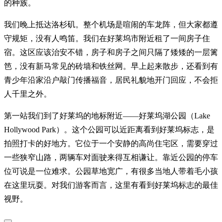
的种族。
我们晚上抵达洛杉矶。整个机场是喧闹的车龙阵，但大家都遵
守规矩，没有人鸣笛。我们在好莱坞市附近租了一间房子住
宿。这区应该治安不错，房子和房子之间只隔了矮矮的一层篱
笆，没有新马常见的砖墙和铁丝网。早上起来散步，还看到有
青少年沿家沿户敲门传播福音，居民礼貌地开门回应，不会拒
人千里之外。
第一站我们到了好莱坞的地标附近——好莱坞湖公园（Lake
Hollywood Park）。这个公园可以近距离看到好莱坞标志，是
拍照打卡的好地方。它位于一个安静的高尚住宅区，需要穿过
一些狭窄山路，两辆车对面驶来得互相谦让。靠近公园的停车
位可说是一位难求。公园草地宽广，有很多当地人带着毛小孩
在这里玩耍。对我们游客而言，这里有看到好莱坞标志的最佳
视野。