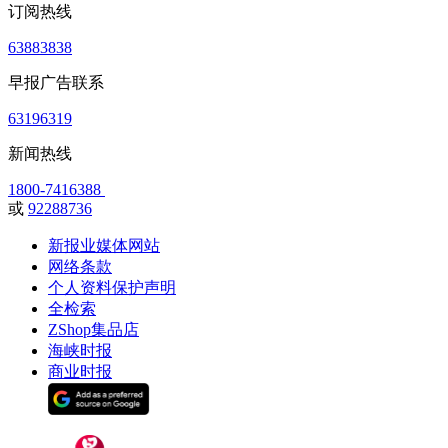
订阅热线
63883838
早报广告联系
63196319
新闻热线
1800-7416388
或
92288736
新报业媒体网站
网络条款
个人资料保护声明
全检索
ZShop集品店
海峡时报
商业时报