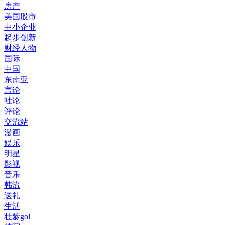
房产
美国股市
中小企业
起步创新
财经人物
国际
中国
东南亚
言论
社论
评论
交流站
漫画
娱乐
明星
影视
音乐
韩流
送礼
生活
壮龄go!