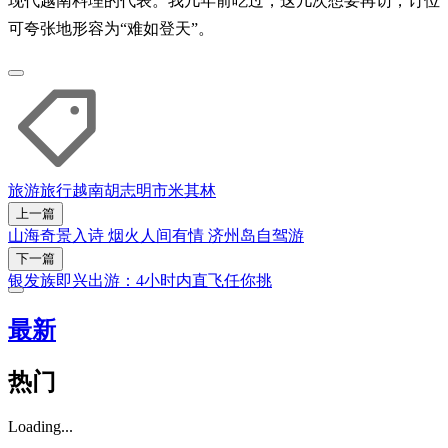
现代越南料理的代表。我几年前吃过，这几次想要再访，订位
可夸张地形容为“难如登天”。
旅游
旅行
越南
胡志明市
米其林
上一篇
山海奇景入诗 烟火人间有情 济州岛自驾游
下一篇
银发族即兴出游：4小时内直飞任你挑
最新
热门
Loading...