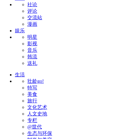
社论
评论
交流站
漫画
娱乐
明星
影视
音乐
韩流
送礼
生活
壮龄go!
特写
美食
旅行
文化艺术
人文史地
专栏
@世代
生态与环保