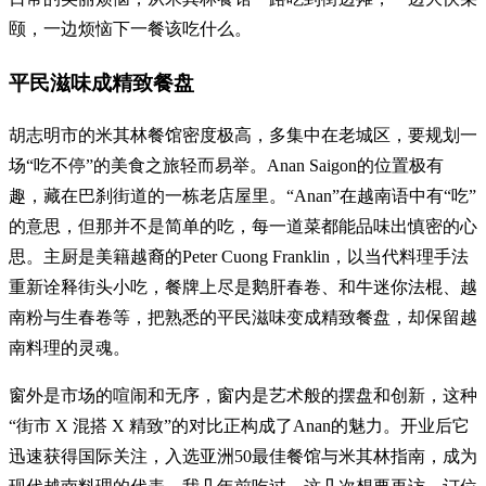
颐，一边烦恼下一餐该吃什么。
平民滋味成精致餐盘
胡志明市的米其林餐馆密度极高，多集中在老城区，要规划一
场“吃不停”的美食之旅轻而易举。Anan Saigon的位置极有
趣，藏在巴刹街道的一栋老店屋里。“Anan”在越南语中有“吃”
的意思，但那并不是简单的吃，每一道菜都能品味出慎密的心
思。主厨是美籍越裔的Peter Cuong Franklin，以当代料理手法
重新诠释街头小吃，餐牌上尽是鹅肝春卷、和牛迷你法棍、越
南粉与生春卷等，把熟悉的平民滋味变成精致餐盘，却保留越
南料理的灵魂。
窗外是市场的喧闹和无序，窗内是艺术般的摆盘和创新，这种
“街市 X 混搭 X 精致”的对比正构成了Anan的魅力。开业后它
迅速获得国际关注，入选亚洲50最佳餐馆与米其林指南，成为