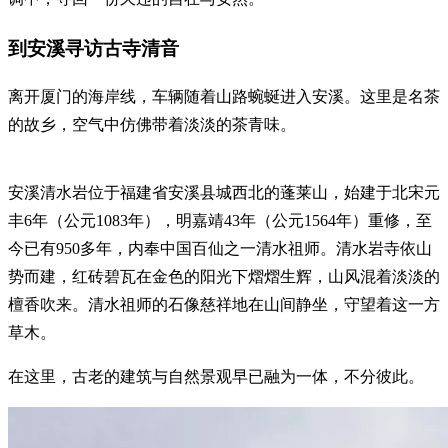
到安溪寻访古寺清音
离开厦门的海岸线，车辆随着山路蜿蜒进入安溪。这里是名茶
的故乡，空气中仿佛带着淡淡的茶青味。
安溪清水岩位于福建省安溪县城西北的蓬莱山，始建于北宋元
丰6年（公元1083年），明嘉靖43年（公元1564年）重修，至
今已有950多年，内奉中国百仙之一清水祖师。清水岩寺依山
势而建，红砖碧瓦在金色的阳光下熠熠生辉，山风混着淡淡的
檀香吹来。清水祖师的石像慈祥地在山间静坐，守望着这一方
草木。
在这里，古老的建筑与自然景观早已融为一体，不分彼此。