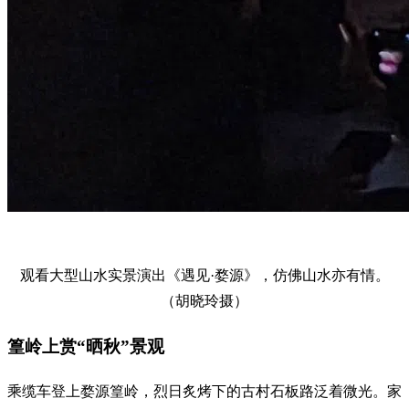
观看大型山水实景演出《遇见·婺源》，仿佛山水亦有情。
（胡晓玲摄）
篁岭上赏“晒秋”景观
乘缆车登上婺源篁岭，烈日炙烤下的古村石板路泛着微光。家