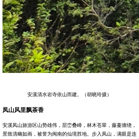
安溪清水岩寺依山而建。（胡晓玲摄）
凤山风里飘茶香
安溪凤山旅游区山势雄伟，层峦叠嶂，林木苍翠，藤蔓缠绕，
景致清幽如画，被誉为闽南的仙境胜地。步入凤山，满眼是连