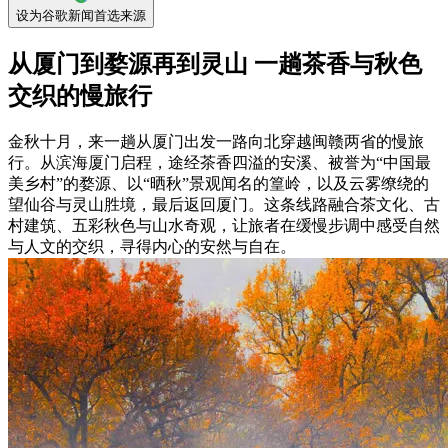
设为谷歌新闻首选来源
从厦门到婺源再到灵山 一趟茶香与秋色
交织的慢旅行
金秋十月，来一趟从厦门出发一路向北穿越闽赣两省的慢旅
行。从滨海厦门启程，途经茶香四溢的安溪、被誉为“中国最
美乡村”的婺源、以“晒秋”景观闻名的篁岭，以及云雾缭绕的
望仙谷与灵山胜境，最后返回厦门。这条线路融合茶文化、古
村建筑、五彩秋色与山水奇观，让旅者在缓慢步调中感受自然
与人文的交织，寻得内心的安然与自在。