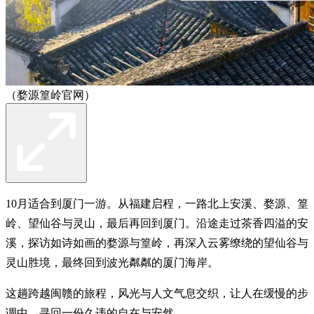
（婺源篁岭官网）
10月适合到厦门一游。从福建启程，一路北上安溪、婺源、篁
岭、望仙谷与灵山，最后再回到厦门。沿途走过茶香四溢的安
溪，探访如诗如画的婺源与篁岭，再深入云雾缭绕的望仙谷与
灵山胜境，最终回到波光粼粼的厦门海岸。
这趟跨越闽赣的旅程，风光与人文气息交织，让人在缓慢的步
调中，寻回一份久违的自在与安然。