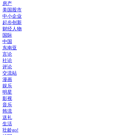
房产
美国股市
中小企业
起步创新
财经人物
国际
中国
东南亚
言论
社论
评论
交流站
漫画
娱乐
明星
影视
音乐
韩流
送礼
生活
壮龄go!