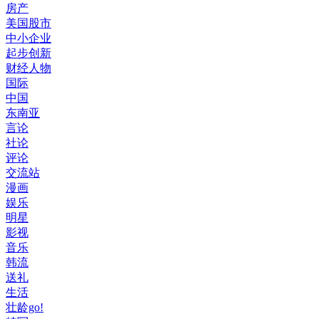
房产
美国股市
中小企业
起步创新
财经人物
国际
中国
东南亚
言论
社论
评论
交流站
漫画
娱乐
明星
影视
音乐
韩流
送礼
生活
壮龄go!