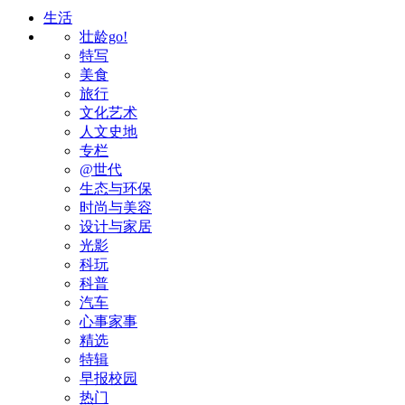
生活
壮龄go!
特写
美食
旅行
文化艺术
人文史地
专栏
@世代
生态与环保
时尚与美容
设计与家居
光影
科玩
科普
汽车
心事家事
精选
特辑
早报校园
热门