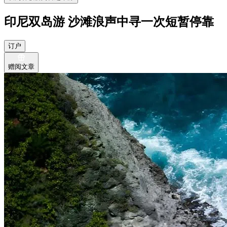
印尼双岛游 沙滩浪声中寻一次短暂停靠
订户
赠阅文章