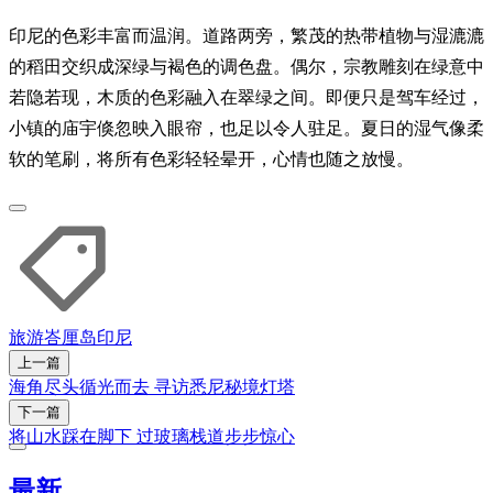
印尼的色彩丰富而温润。道路两旁，繁茂的热带植物与湿漉漉
的稻田交织成深绿与褐色的调色盘。偶尔，宗教雕刻在绿意中
若隐若现，木质的色彩融入在翠绿之间。即便只是驾车经过，
小镇的庙宇倏忽映入眼帘，也足以令人驻足。夏日的湿气像柔
软的笔刷，将所有色彩轻轻晕开，心情也随之放慢。
旅游
峇厘岛
印尼
上一篇
海角尽头循光而去 寻访悉尼秘境灯塔
下一篇
将山水踩在脚下 过玻璃栈道步步惊心
最新