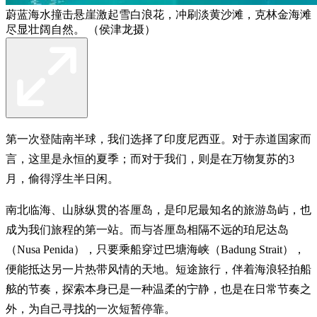
蔚蓝海水撞击悬崖激起雪白浪花，冲刷淡黄沙滩，克林金海滩
尽显壮阔自然。 （侯津龙摄）
第一次登陆南半球，我们选择了印度尼西亚。对于赤道国家而
言，这里是永恒的夏季；而对于我们，则是在万物复苏的3
月，偷得浮生半日闲。
南北临海、山脉纵贯的峇厘岛，是印尼最知名的旅游岛屿，也
成为我们旅程的第一站。而与峇厘岛相隔不远的珀尼达岛
（Nusa Penida），只要乘船穿过巴塘海峡（Badung Strait），
便能抵达另一片热带风情的天地。短途旅行，伴着海浪轻拍船
舷的节奏，探索本身已是一种温柔的宁静，也是在日常节奏之
外，为自己寻找的一次短暂停靠。