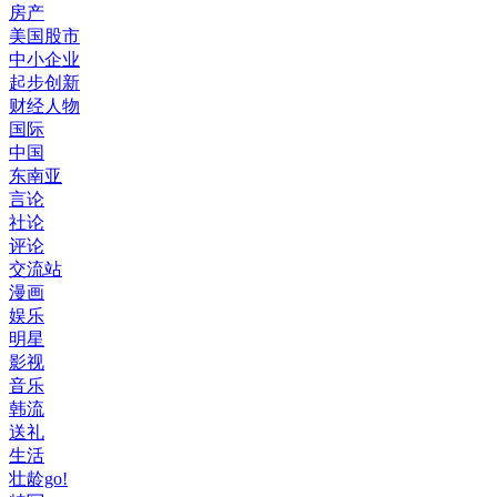
房产
美国股市
中小企业
起步创新
财经人物
国际
中国
东南亚
言论
社论
评论
交流站
漫画
娱乐
明星
影视
音乐
韩流
送礼
生活
壮龄go!