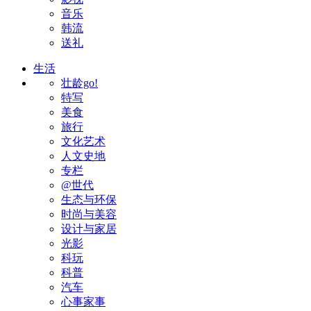
音乐
韩流
送礼
生活
壮龄go!
特写
美食
旅行
文化艺术
人文史地
专栏
@世代
生态与环保
时尚与美容
设计与家居
光影
科玩
科普
汽车
心事家事