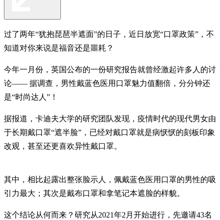
过了两年“犹抱琵琶半遮面”的日子，近日放宽“口罩政策”，不
知道对你来说是福音还是噩耗？
今年一月份，英国公布的一份研究报告就曾经激起许多人的讨
论—— 据调查，男性戴蓝色医用口罩魅力值翻倍，分分钟还
是“时尚达人”！
据报道，卡迪夫大学的研究团队发现，疫情时代的现代男女由
于长期戴口罩“遮半脸”，已经对戴口罩就是病恹恹的刻板印象
改观，甚至还更喜欢异性戴口罩。
其中，相比起露出整张脸示人，佩戴蓝色医用口罩的男性的吸
引力最大；其次是戴布口罩和拿笔记本遮脸的样貌。
这个结论从何而来？研究从2021年2月开始进行，先邀请43名