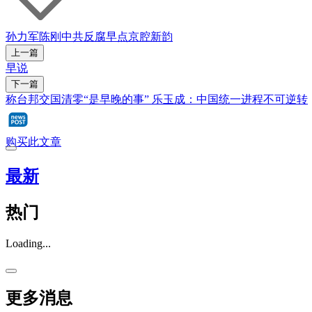
孙力军
陈刚
中共反腐
早点
京腔新韵
上一篇
早说
下一篇
称台邦交国清零“是早晚的事” 乐玉成：中国统一进程不可逆转
购买此文章
最新
热门
Loading...
更多消息