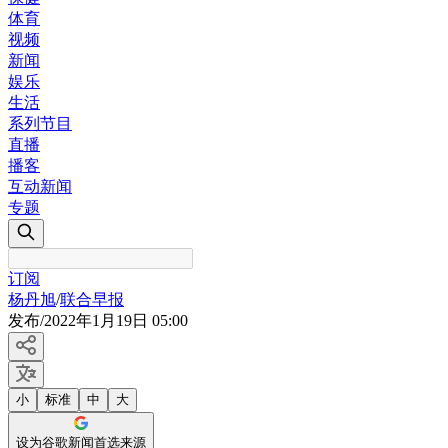
体育
视频
新闻
娱乐
生活
系列节目
直播
播客
互动新闻
专题
订阅
杨丹旭
/
联合早报
发布
/
2022年1月19日 05:00
小
标准
中
大
设为谷歌新闻首选来源