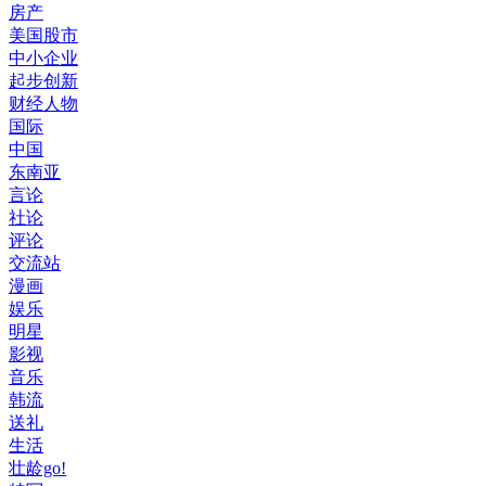
房产
美国股市
中小企业
起步创新
财经人物
国际
中国
东南亚
言论
社论
评论
交流站
漫画
娱乐
明星
影视
音乐
韩流
送礼
生活
壮龄go!