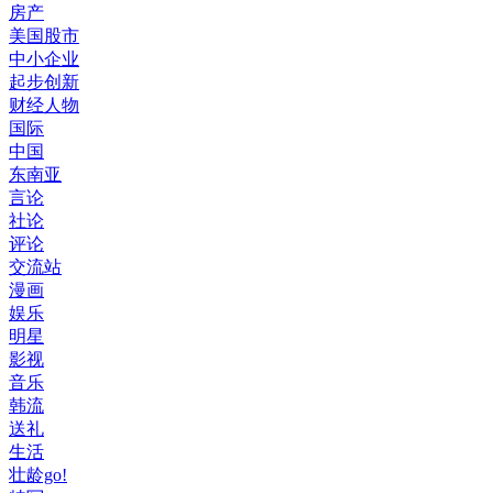
房产
美国股市
中小企业
起步创新
财经人物
国际
中国
东南亚
言论
社论
评论
交流站
漫画
娱乐
明星
影视
音乐
韩流
送礼
生活
壮龄go!