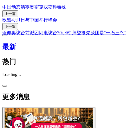
中国
动态清零
奥密克戎变种毒株
上一篇
欧盟4月1日与中国举行峰会
下一篇
蓬佩奥访台前派团闪电访台30小时 拜登抢先派团是“一石三鸟”
最新
热门
Loading...
更多消息