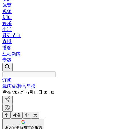
体育
视频
新闻
娱乐
生活
系列节目
直播
播客
互动新闻
专题
订阅
戴庆成
/
联合早报
发布
/
2022年6月11日 05:00
小
标准
中
大
设为谷歌新闻首选来源