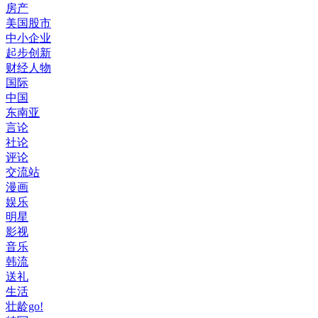
房产
美国股市
中小企业
起步创新
财经人物
国际
中国
东南亚
言论
社论
评论
交流站
漫画
娱乐
明星
影视
音乐
韩流
送礼
生活
壮龄go!