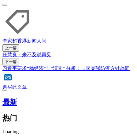
李家超
香港
新闻人间
上一篇
庄慧良：来不及说再见
下一篇
习近平要求“稳经济”与“清零” 分析：与李克强防疫方针趋同
购买此文章
最新
热门
Loading...