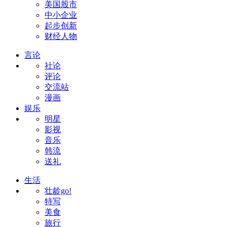
美国股市
中小企业
起步创新
财经人物
言论
社论
评论
交流站
漫画
娱乐
明星
影视
音乐
韩流
送礼
生活
壮龄go!
特写
美食
旅行