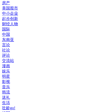
房产
美国股市
中小企业
起步创新
财经人物
国际
中国
东南亚
言论
社论
评论
交流站
漫画
娱乐
明星
影视
音乐
韩流
送礼
生活
壮龄go!