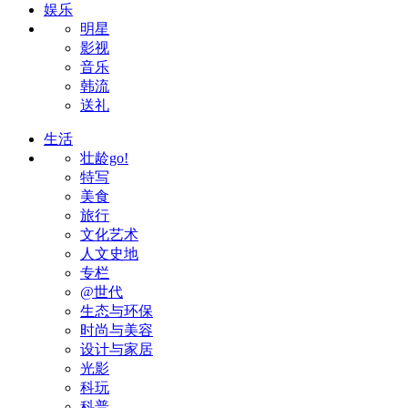
娱乐
明星
影视
音乐
韩流
送礼
生活
壮龄go!
特写
美食
旅行
文化艺术
人文史地
专栏
@世代
生态与环保
时尚与美容
设计与家居
光影
科玩
科普