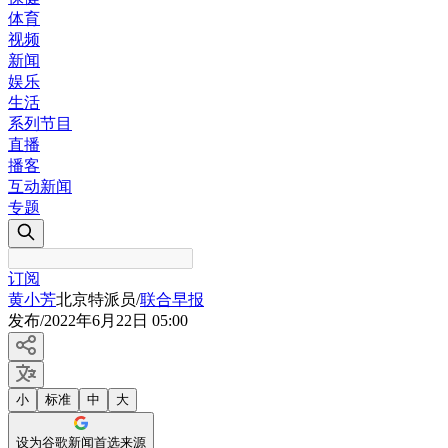
体育
视频
新闻
娱乐
生活
系列节目
直播
播客
互动新闻
专题
订阅
黄小芳
北京特派员
/
联合早报
发布
/
2022年6月22日 05:00
小
标准
中
大
设为谷歌新闻首选来源