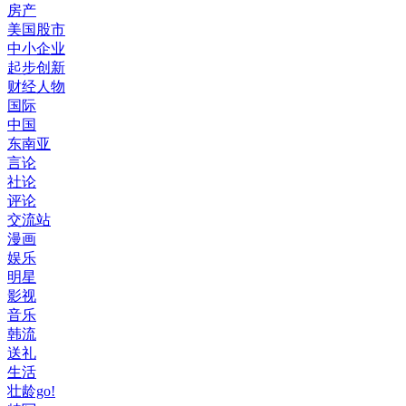
房产
美国股市
中小企业
起步创新
财经人物
国际
中国
东南亚
言论
社论
评论
交流站
漫画
娱乐
明星
影视
音乐
韩流
送礼
生活
壮龄go!