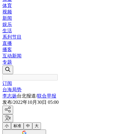
体育
视频
新闻
娱乐
生活
系列节目
直播
播客
互动新闻
专题
订阅
台海局势
李志扬
台北报道
/
联合早报
发布
/
2022年10月30日 05:00
小
标准
中
大