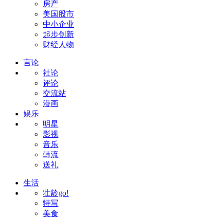
房产
美国股市
中小企业
起步创新
财经人物
言论
社论
评论
交流站
漫画
娱乐
明星
影视
音乐
韩流
送礼
生活
壮龄go!
特写
美食