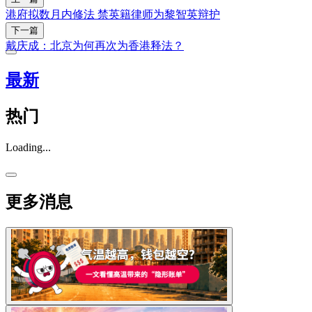
港府拟数月内修法 禁英籍律师为黎智英辩护
下一篇
戴庆成：北京为何再次为香港释法？
最新
热门
Loading...
更多消息