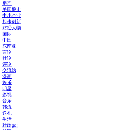
房产
美国股市
中小企业
起步创新
财经人物
国际
中国
东南亚
言论
社论
评论
交流站
漫画
娱乐
明星
影视
音乐
韩流
送礼
生活
壮龄go!