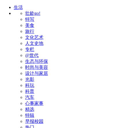
生活
壮龄go!
特写
美食
旅行
文化艺术
人文史地
专栏
@世代
生态与环保
时尚与美容
设计与家居
光影
科玩
科普
汽车
心事家事
精选
特辑
早报校园
热门