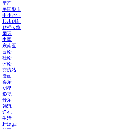
房产
美国股市
中小企业
起步创新
财经人物
国际
中国
东南亚
言论
社论
评论
交流站
漫画
娱乐
明星
影视
音乐
韩流
送礼
生活
壮龄go!