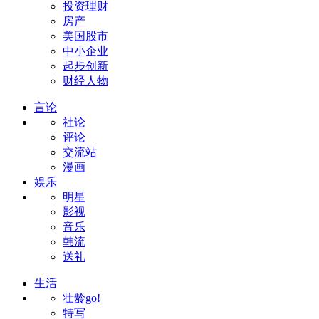
投资理财
房产
美国股市
中小企业
起步创新
财经人物
言论
社论
评论
交流站
漫画
娱乐
明星
影视
音乐
韩流
送礼
生活
壮龄go!
特写