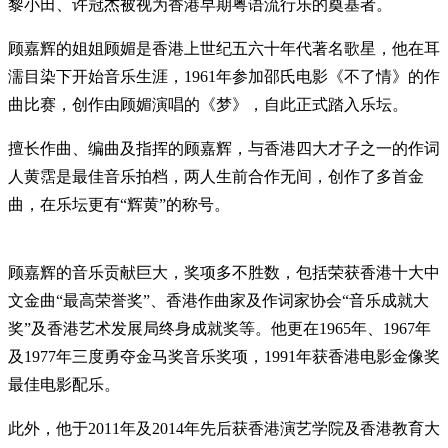
黎小田、许冠杰被视为香港早期粤语流行乐的奠基者。
顾嘉辉的姐姐顾媚是香港上世纪五六十年代著名歌星，他在耳
濡目染下开始音乐生涯，1961年参加邵氏电影《不了情》的作
曲比赛，创作由顾媚演唱的《梦》，自此正式踏入乐坛。
擅长作曲、编曲及指挥的顾嘉辉，与香港四大才子之一的作词
人黄霑是最佳音乐拍档，两人生前合作无间，创作了多首金
曲，在乐坛更有“辉黄”的称号。
顾嘉辉的音乐贡献巨大，奖项多不胜数，包括荣获香港十大中
文金曲“最高荣誉奖”、香港作曲家及作词家协会“音乐成就大
奖”及香港艺术发展局终身成就奖等。他更在1965年、1967年
及1977年三度勇夺金马奖音乐奖项，1991年获香港电影金像奖
最佳电影配乐。
此外，他于2011年及2014年先后获香港演艺学院及香港教育大