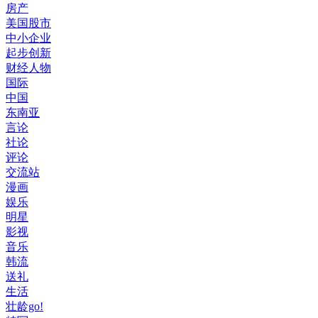
房产
美国股市
中小企业
起步创新
财经人物
国际
中国
东南亚
言论
社论
评论
交流站
漫画
娱乐
明星
影视
音乐
韩流
送礼
生活
壮龄go!