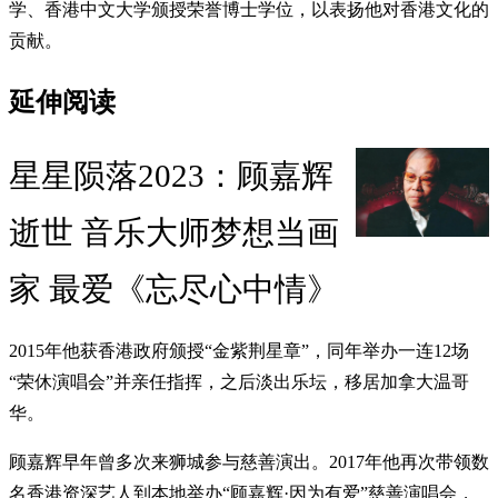
学、香港中文大学颁授荣誉博士学位，以表扬他对香港文化的
贡献。
延伸阅读
星星陨落2023：顾嘉辉
逝世 音乐大师梦想当画
家 最爱《忘尽心中情》
2015年他获香港政府颁授“金紫荆星章”，同年举办一连12场
“荣休演唱会”并亲任指挥，之后淡出乐坛，移居加拿大温哥
华。
顾嘉辉早年曾多次来狮城参与慈善演出。2017年他再次带领数
名香港资深艺人到本地举办“顾嘉辉·因为有爱”慈善演唱会，