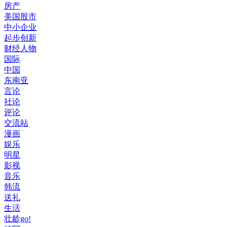
房产
美国股市
中小企业
起步创新
财经人物
国际
中国
东南亚
言论
社论
评论
交流站
漫画
娱乐
明星
影视
音乐
韩流
送礼
生活
壮龄go!