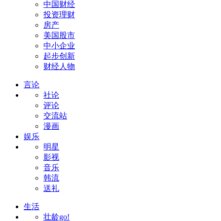
中国财经
投资理财
房产
美国股市
中小企业
起步创新
财经人物
言论
社论
评论
交流站
漫画
娱乐
明星
影视
音乐
韩流
送礼
生活
壮龄go!