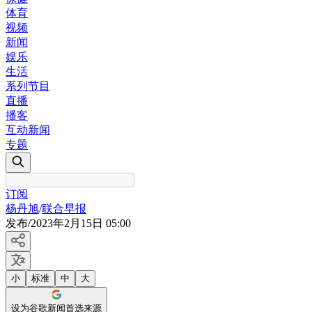
体育
视频
新闻
娱乐
生活
系列节目
直播
播客
互动新闻
专题
订阅
杨丹旭
/
联合早报
发布
/
2023年2月15日 05:00
小
标准
中
大
设为谷歌新闻首选来源