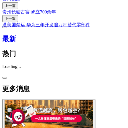
上一篇
贵州长碛古寨 屹立700余年
下一篇
遭美国禁运 华为三年开发逾万种替代零部件
最新
热门
Loading...
更多消息