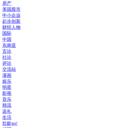
房产
美国股市
中小企业
起步创新
财经人物
国际
中国
东南亚
言论
社论
评论
交流站
漫画
娱乐
明星
影视
音乐
韩流
送礼
生活
壮龄go!