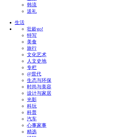
韩流
送礼
生活
壮龄go!
特写
美食
旅行
文化艺术
人文史地
专栏
@世代
生态与环保
时尚与美容
设计与家居
光影
科玩
科普
汽车
心事家事
精选