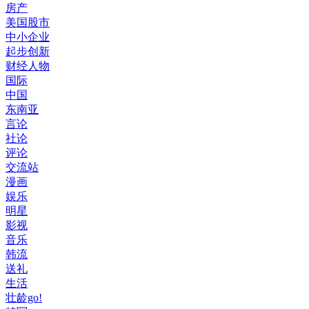
房产
美国股市
中小企业
起步创新
财经人物
国际
中国
东南亚
言论
社论
评论
交流站
漫画
娱乐
明星
影视
音乐
韩流
送礼
生活
壮龄go!