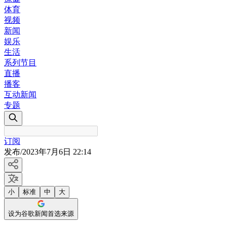
体育
视频
新闻
娱乐
生活
系列节目
直播
播客
互动新闻
专题
订阅
发布
/
2023年7月6日 22:14
小
标准
中
大
设为谷歌新闻首选来源