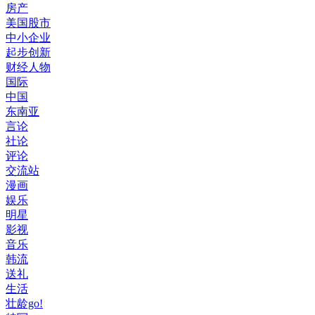
房产
美国股市
中小企业
起步创新
财经人物
国际
中国
东南亚
言论
社论
评论
交流站
漫画
娱乐
明星
影视
音乐
韩流
送礼
生活
壮龄go!