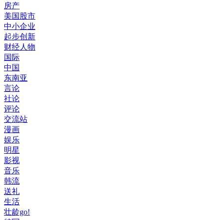
房产
美国股市
中小企业
起步创新
财经人物
国际
中国
东南亚
言论
社论
评论
交流站
漫画
娱乐
明星
影视
音乐
韩流
送礼
生活
壮龄go!