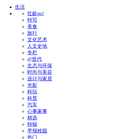
生活
壮龄go!
特写
美食
旅行
文化艺术
人文史地
专栏
@世代
生态与环保
时尚与美容
设计与家居
光影
科玩
科普
汽车
心事家事
精选
特辑
早报校园
热门