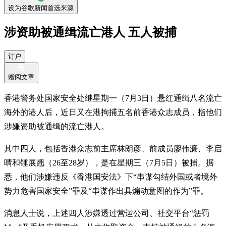
设为谷歌新闻首选来源
涉资助被通缉流亡港人 五人被捕
订户
赠阅文章
香港警务处国家安全处继星期一（7月3日）悬红通缉八名流亡
海外的港人后，近日又在港拘捕五名前香港众志成员，指他们
涉嫌资助被通缉的流亡港人。
其中四人，包括香港众志前主席林朗彦、前成员廖伟濂、李启
晴和锺展翘（26至28岁），是在星期三（7月5日）被捕。据
悉，他们涉嫌违反《香港国安法》下“串谋勾结外国或者境外
势力危害国家安全”罪及“串谋作出具煽动意图的作为”罪。
消息人士说，上述四人涉嫌透过营运公司、社交平台“惩罚