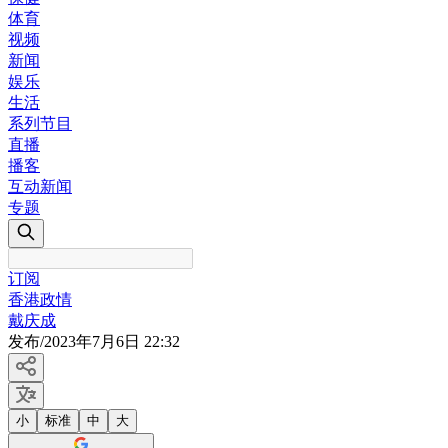
体育
视频
新闻
娱乐
生活
系列节目
直播
播客
互动新闻
专题
订阅
香港政情
戴庆成
发布
/
2023年7月6日 22:32
小
标准
中
大