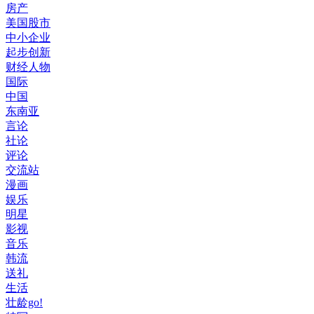
房产
美国股市
中小企业
起步创新
财经人物
国际
中国
东南亚
言论
社论
评论
交流站
漫画
娱乐
明星
影视
音乐
韩流
送礼
生活
壮龄go!