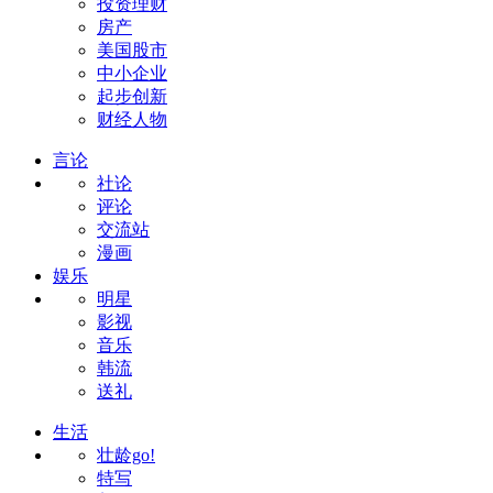
投资理财
房产
美国股市
中小企业
起步创新
财经人物
言论
社论
评论
交流站
漫画
娱乐
明星
影视
音乐
韩流
送礼
生活
壮龄go!
特写