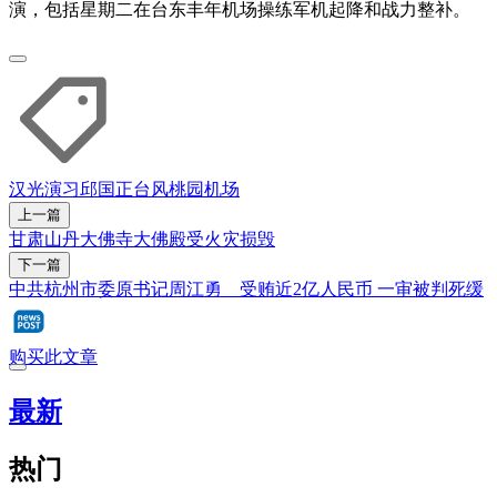
演，包括星期二在台东丰年机场操练军机起降和战力整补。
汉光演习
邱国正
台风
桃园机场
上一篇
甘肃山丹大佛寺大佛殿受火灾损毁
下一篇
中共杭州市委原书记周江勇 受贿近2亿人民币 一审被判死缓
购买此文章
最新
热门