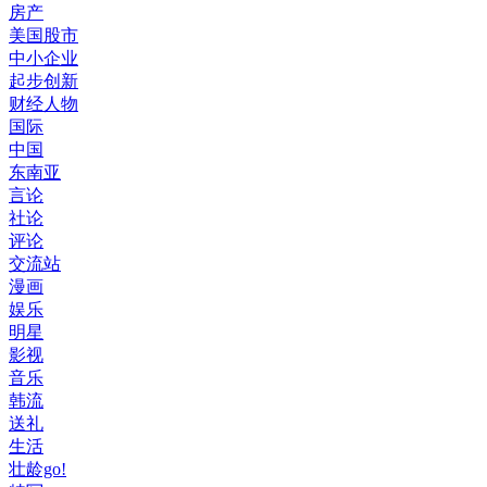
房产
美国股市
中小企业
起步创新
财经人物
国际
中国
东南亚
言论
社论
评论
交流站
漫画
娱乐
明星
影视
音乐
韩流
送礼
生活
壮龄go!