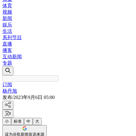
体育
视频
新闻
娱乐
生活
系列节目
直播
播客
互动新闻
专题
订阅
杨丹旭
发布
/
2023年9月6日 05:00
小
标准
中
大
设为谷歌新闻首选来源