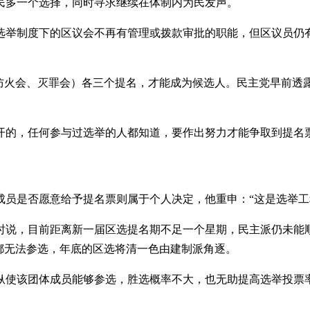
民多一个选择，同时寻求继续在体制内为民发声。
选举制度下的区议会不再有管理或拨款审批的职能，但区议员仍
、防火会、灭罪会）各三个提名，才能成为候选人。民主党早前透
公开的，任何参与过选举的人都知道，要作出努力才能争取到提
成员是否愿意给予提名票则属于个人决定，他重申：“这是选举工
时说，目前距离新一届区选提名期不足一个星期，民主派仍未能
都无法参选，年底的区选将清一色由建制派角逐。
纵使该团体成员能够参选，胜选概率不大，也无助提高选举投票