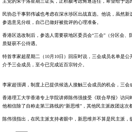
主党的朱子洛星期三证实，正积极考虑角逐连任，希望给予选
民协总干事郭伟诚也考虑在深水埗区出战直选。他说，虽然新
参选意见分歧，自己已做好被批评的心理准备。
香港区选改制后，参选人需要获地区委员会“三会”（分区会
质疑获不公待遇。
特首李家超星期二（10月10日）回应时说，三会成员名单是
介予三会成员，至今已完成近百宗转介。
李家超强调，制度上已提供候选人接触三会成员的机会，三会
香港理工大学香港专上学院讲师陈伟强接受《联合早报》访问
他相信除了自称走第三路线的“新思维”，其他民主派政团这次
陈伟强指出，在民主派支持者眼中，新思维并不算是民主派，