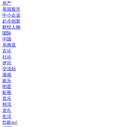
房产
美国股市
中小企业
起步创新
财经人物
国际
中国
东南亚
言论
社论
评论
交流站
漫画
娱乐
明星
影视
音乐
韩流
送礼
生活
壮龄go!