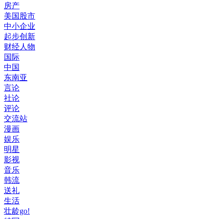
房产
美国股市
中小企业
起步创新
财经人物
国际
中国
东南亚
言论
社论
评论
交流站
漫画
娱乐
明星
影视
音乐
韩流
送礼
生活
壮龄go!