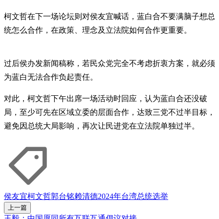
柯文哲在下一场论坛则对侯友宜喊话，蓝白合不要满脑子想总
统怎么合作，在政策、理念及立法院如何合作更重要。
过后侯办发新闻稿称，若民众党完全不考虑折衷方案，就必须
为蓝白无法合作负起责任。
对此，柯文哲下午出席一场活动时回应，认为蓝白合还没破
局，至少可先在区域立委的层面合作，达致三党不过半目标，
避免因总统大局影响，再次让民进党在立法院单独过半。
侯友宜
柯文哲
郭台铭
赖清德
2024年台湾总统选举
上一篇
王毅：中国愿同所有互联互通倡议对接