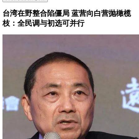
台湾在野整合陷僵局 蓝营向白营抛橄榄
枝：全民调与初选可并行