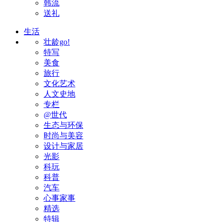
韩流
送礼
生活
壮龄go!
特写
美食
旅行
文化艺术
人文史地
专栏
@世代
生态与环保
时尚与美容
设计与家居
光影
科玩
科普
汽车
心事家事
精选
特辑