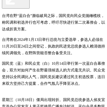
台湾在野“蓝白合”濒临破局之际，国民党向民众党抛橄榄枝，
称民调和初选并行也可考虑，呼吁尽快进行第二次幕僚会，以
达成折衷方案。
台湾将在2024年1月13日举行总统与立委选举，参选人必须在
11月20日至24日之间登记，执政的民进党总统参选人赖清德持
续民调领先，在野阵营能否整合备受关注。
国民党（蓝）和民众党（白）10月14日举行第一次蓝白合幕僚
会，双方对如何产生在野最强候选人的方式毫无共识。民众党
坚持以全民调比人气，国民党反建议通过民主初选投票，连日
来双方坚持己方提案，合作气氛几乎降至冰点。
星期三（10月18日）僵局出现转折。国民党总统参选人侯友宜
竞选办公室发言人黄子哲接受广播专访时说，蓝白合是多数民