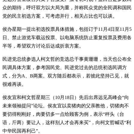
众的期待，呼吁双方以大局为重，并称民众党的全民调和国民
党的民主初选方案，可考虑并行，相关占比也可以谈。
侯办星期一提出初选投票具体措施，包括订于11月4日至11月5
日、禁止游览车载运投票、以电脑系统防止重复投票及费用各
半等，希望双方讨论后达成折衷方案。
民进党总统参选人柯文哲的竞选总干事黄珊珊，当天也公布全
民调具体方案，参考国民党、民进党过去的总统初选民调方
式，分为A、B两案。双方随后都表示，若彼此坚持己见，就
很难再谈。
侯友宜和柯文哲星期三（10月18日）先后出席远见高峰会“向
未来领袖提问”论坛。侯友宜以卖猪肉的父亲教他，切猪肉不
要切得刚刚好，肉要切多一点给顾客为例，表示“秤头（台
语，斤两）要让人，这样别人才会再来买”，向柯文哲喊话“利
中华民国再利己”。