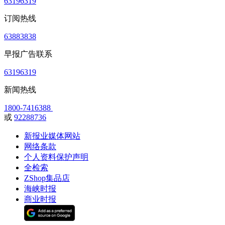
63196319
订阅热线
63883838
早报广告联系
63196319
新闻热线
1800-7416388
或
92288736
新报业媒体网站
网络条款
个人资料保护声明
全检索
ZShop集品店
海峡时报
商业时报