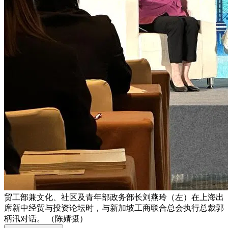
贸工部兼文化、社区及青年部政务部长刘燕玲（左）在上海出
席新中经贸与投资论坛时，与新加坡工商联合总会执行总裁郭
柄汛对话。 （陈婧摄）