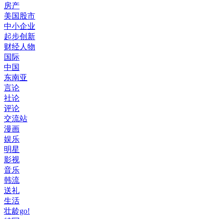
房产
美国股市
中小企业
起步创新
财经人物
国际
中国
东南亚
言论
社论
评论
交流站
漫画
娱乐
明星
影视
音乐
韩流
送礼
生活
壮龄go!