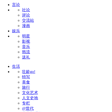
言论
社论
评论
交流站
漫画
娱乐
明星
影视
音乐
韩流
送礼
生活
壮龄go!
特写
美食
旅行
文化艺术
人文史地
专栏
@世代