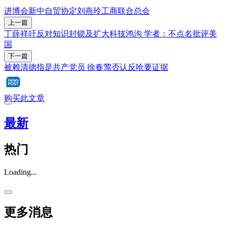
进博会
新中自贸协定
刘燕玲
工商联合总会
上一篇
丁薛祥吁反对知识封锁及扩大科技鸿沟 学者：不点名批评美
国
下一篇
被赖清德指是共产党员 徐春莺否认反呛要证据
购买此文章
最新
热门
Loading...
更多消息