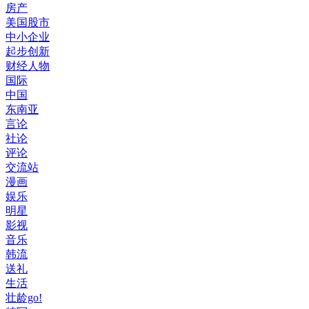
房产
美国股市
中小企业
起步创新
财经人物
国际
中国
东南亚
言论
社论
评论
交流站
漫画
娱乐
明星
影视
音乐
韩流
送礼
生活
壮龄go!