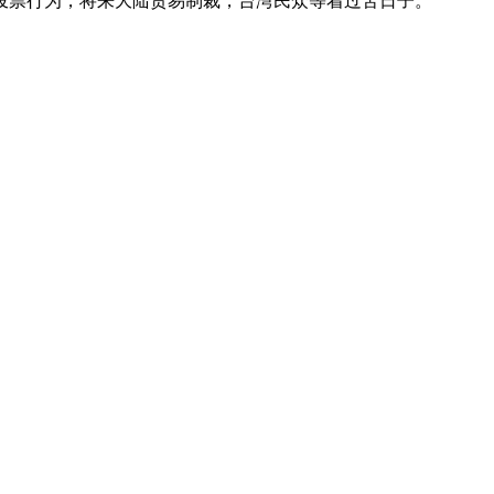
投票行为，将来大陆贸易制裁，台湾民众等着过苦日子。