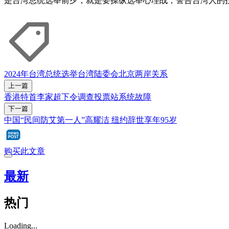
是台湾总统选举前夕，就是要操纵选举心理战，警告台湾人的
2024年台湾总统选举
台湾陆委会
北京
两岸关系
上一篇
香港特首李家超下令调查投票站系统故障
下一篇
中国“民间防艾第一人”高耀洁 纽约辞世享年95岁
购买此文章
最新
热门
Loading...