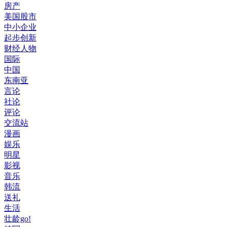
房产
美国股市
中小企业
起步创新
财经人物
国际
中国
东南亚
言论
社论
评论
交流站
漫画
娱乐
明星
影视
音乐
韩流
送礼
生活
壮龄go!