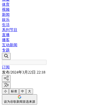
体育
视频
新闻
娱乐
生活
系列节目
直播
播客
互动新闻
专题
订阅
发布
/
2024年3月22日 22:18
小
标准
中
大
设为谷歌新闻首选来源