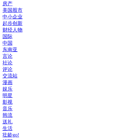
房产
美国股市
中小企业
起步创新
财经人物
国际
中国
东南亚
言论
社论
评论
交流站
漫画
娱乐
明星
影视
音乐
韩流
送礼
生活
壮龄go!