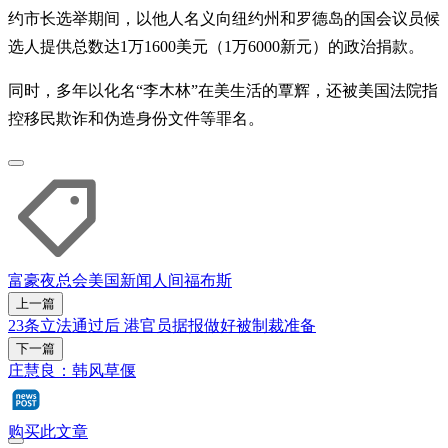
约市长选举期间，以他人名义向纽约州和罗德岛的国会议员候
选人提供总数达1万1600美元（1万6000新元）的政治捐款。
同时，多年以化名“李木林”在美生活的覃辉，还被美国法院指
控移民欺诈和伪造身份文件等罪名。
富豪
夜总会
美国
新闻人间
福布斯
上一篇
23条立法通过后 港官员据报做好被制裁准备
下一篇
庄慧良：韩风草偃
购买此文章