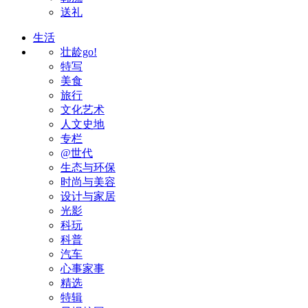
送礼
生活
壮龄go!
特写
美食
旅行
文化艺术
人文史地
专栏
@世代
生态与环保
时尚与美容
设计与家居
光影
科玩
科普
汽车
心事家事
精选
特辑