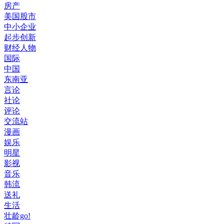
房产
美国股市
中小企业
起步创新
财经人物
国际
中国
东南亚
言论
社论
评论
交流站
漫画
娱乐
明星
影视
音乐
韩流
送礼
生活
壮龄go!