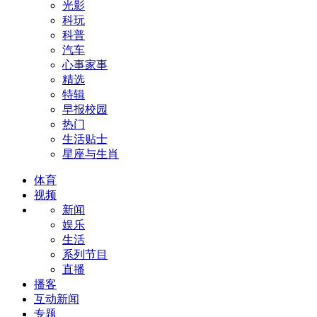
光影
科玩
科普
汽车
心事家事
精选
特辑
早报校园
热门
生活贴士
星座与生肖
体育
视频
新闻
娱乐
生活
系列节目
直播
播客
互动新闻
专题