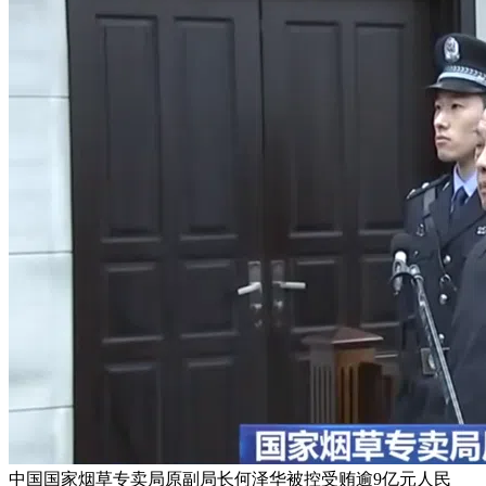
中国国家烟草专卖局原副局长何泽华被控受贿逾9亿元人民