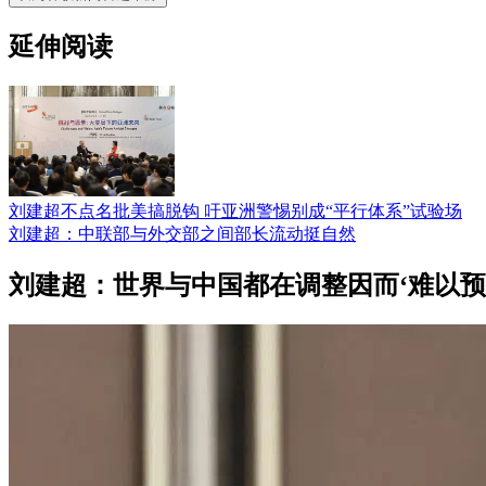
延伸阅读
刘建超不点名批美搞脱钩 吁亚洲警惕别成“平行体系”试验场
刘建超：中联部与外交部之间部长流动挺自然
刘建超：世界与中国都在调整因而‘难以预