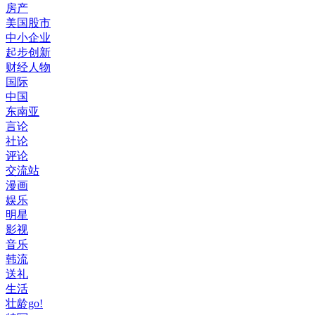
房产
美国股市
中小企业
起步创新
财经人物
国际
中国
东南亚
言论
社论
评论
交流站
漫画
娱乐
明星
影视
音乐
韩流
送礼
生活
壮龄go!