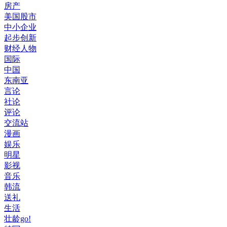
房产
美国股市
中小企业
起步创新
财经人物
国际
中国
东南亚
言论
社论
评论
交流站
漫画
娱乐
明星
影视
音乐
韩流
送礼
生活
壮龄go!