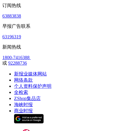
订阅热线
63883838
早报广告联系
63196319
新闻热线
1800-7416388
或
92288736
新报业媒体网站
网络条款
个人资料保护声明
全检索
ZShop集品店
海峡时报
商业时报