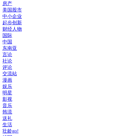
房产
美国股市
中小企业
起步创新
财经人物
国际
中国
东南亚
言论
社论
评论
交流站
漫画
娱乐
明星
影视
音乐
韩流
送礼
生活
壮龄go!