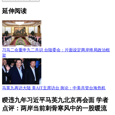
延伸阅读
习马二会重申九二共识 台陆委会：片面设定两岸终局政治框
架
马英九再访大陆 美AIT主席访台 舆论：中美共管台海危机
睽违九年习近平马英九北京再会面 学者
点评：两岸当前刺骨寒风中的一股暖流