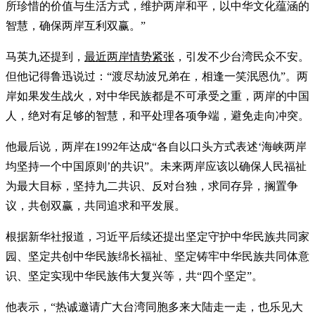
所珍惜的价值与生活方式，维护两岸和平，以中华文化蕴涵的
智慧，确保两岸互利双赢。”
马英九还提到，
最近两岸情势紧张
，引发不少台湾民众不安。
但他记得鲁迅说过：“渡尽劫波兄弟在，相逢一笑泯恩仇”。两
岸如果发生战火，对中华民族都是不可承受之重，两岸的中国
人，绝对有足够的智慧，和平处理各项争端，避免走向冲突。
他最后说，两岸在1992年达成“各自以口头方式表述‘海峡两岸
均坚持一个中国原则’的共识”。未来两岸应该以确保人民福祉
为最大目标，坚持九二共识、反对台独，求同存异，搁置争
议，共创双赢，共同追求和平发展。
根据新华社报道，习近平后续还提出坚定守护中华民族共同家
园、坚定共创中华民族绵长福祉、坚定铸牢中华民族共同体意
识、坚定实现中华民族伟大复兴等，共“四个坚定”。
他表示，“热诚邀请广大台湾同胞多来大陆走一走，也乐见大