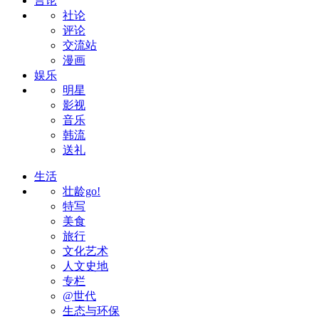
言论
社论
评论
交流站
漫画
娱乐
明星
影视
音乐
韩流
送礼
生活
壮龄go!
特写
美食
旅行
文化艺术
人文史地
专栏
@世代
生态与环保