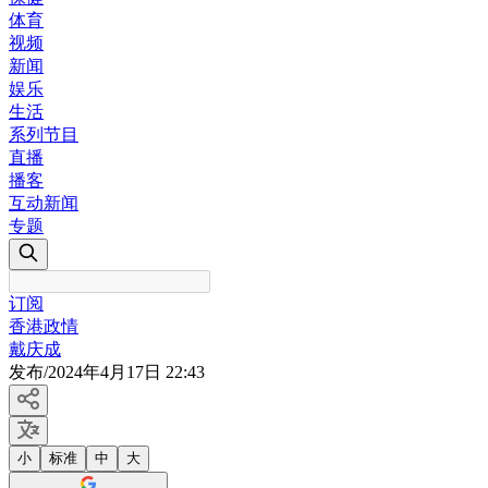
体育
视频
新闻
娱乐
生活
系列节目
直播
播客
互动新闻
专题
订阅
香港政情
戴庆成
发布
/
2024年4月17日 22:43
小
标准
中
大