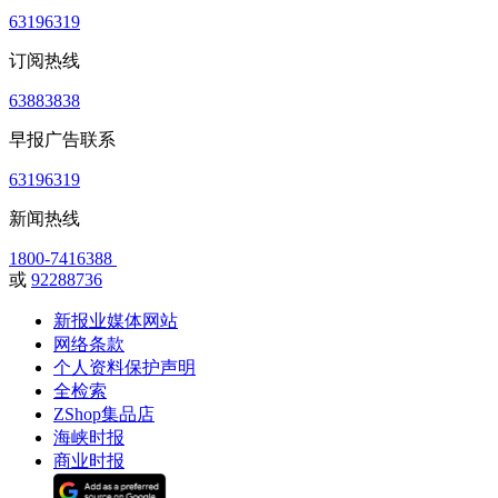
63196319
订阅热线
63883838
早报广告联系
63196319
新闻热线
1800-7416388
或
92288736
新报业媒体网站
网络条款
个人资料保护声明
全检索
ZShop集品店
海峡时报
商业时报