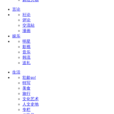
言论
社论
评论
交流站
漫画
娱乐
明星
影视
音乐
韩流
送礼
生活
壮龄go!
特写
美食
旅行
文化艺术
人文史地
专栏