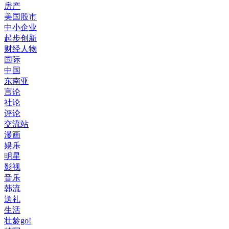
房产
美国股市
中小企业
起步创新
财经人物
国际
中国
东南亚
言论
社论
评论
交流站
漫画
娱乐
明星
影视
音乐
韩流
送礼
生活
壮龄go!