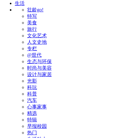
生活
壮龄go!
特写
美食
旅行
文化艺术
人文史地
专栏
@世代
生态与环保
时尚与美容
设计与家居
光影
科玩
科普
汽车
心事家事
精选
特辑
早报校园
热门