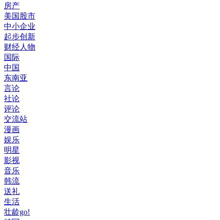
房产
美国股市
中小企业
起步创新
财经人物
国际
中国
东南亚
言论
社论
评论
交流站
漫画
娱乐
明星
影视
音乐
韩流
送礼
生活
壮龄go!