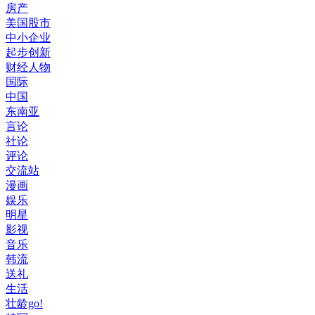
房产
美国股市
中小企业
起步创新
财经人物
国际
中国
东南亚
言论
社论
评论
交流站
漫画
娱乐
明星
影视
音乐
韩流
送礼
生活
壮龄go!