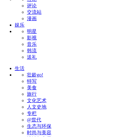
评论
交流站
漫画
娱乐
明星
影视
音乐
韩流
送礼
生活
壮龄go!
特写
美食
旅行
文化艺术
人文史地
专栏
@世代
生态与环保
时尚与美容