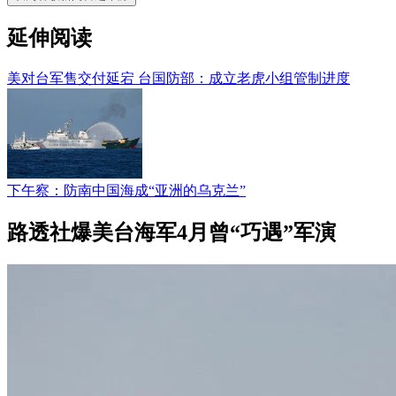
延伸阅读
美对台军售交付延宕 台国防部：成立老虎小组管制进度
下午察：防南中国海成“亚洲的乌克兰”
路透社爆美台海军4月曾“巧遇”军演