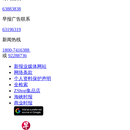
63883838
早报广告联系
63196319
新闻热线
1800-7416388
或
92288736
新报业媒体网站
网络条款
个人资料保护声明
全检索
ZShop集品店
海峡时报
商业时报