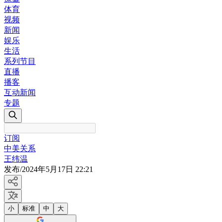
体育
视频
新闻
娱乐
生活
系列节目
直播
播客
互动新闻
专题
订阅
中美关系
王纬温
发布
/
2024年5月17日 22:21
小
标准
中
大