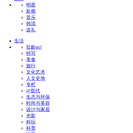
明星
影视
音乐
韩流
送礼
生活
壮龄go!
特写
美食
旅行
文化艺术
人文史地
专栏
@世代
生态与环保
时尚与美容
设计与家居
光影
科玩
科普