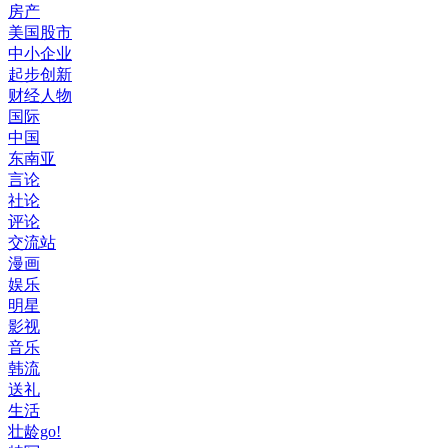
房产
美国股市
中小企业
起步创新
财经人物
国际
中国
东南亚
言论
社论
评论
交流站
漫画
娱乐
明星
影视
音乐
韩流
送礼
生活
壮龄go!