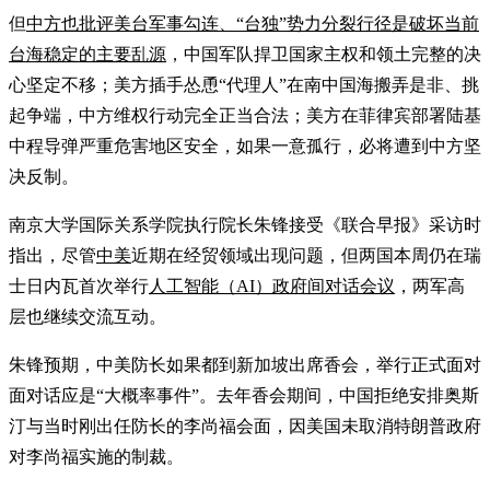
但
中方也批评美台军事勾连、“台独”势力分裂行径是破坏当前
台海稳定的主要乱源
，中国军队捍卫国家主权和领土完整的决
心坚定不移；美方插手怂恿“代理人”在南中国海搬弄是非、挑
起争端，中方维权行动完全正当合法；美方在菲律宾部署陆基
中程导弹严重危害地区安全，如果一意孤行，必将遭到中方坚
决反制。
南京大学国际关系学院执行院长朱锋接受《联合早报》采访时
指出，尽管
中美
近期在经贸领域出现问题，但两国本周仍在瑞
士日内瓦首次举行
人工智能（AI）政府间对话会议
，两军高
层也继续交流互动。
朱锋预期，中美防长如果都到新加坡出席香会，举行正式面对
面对话应是“大概率事件”。去年香会期间，中国拒绝安排奥斯
汀与当时刚出任防长的李尚福会面，因美国未取消特朗普政府
对李尚福实施的制裁。