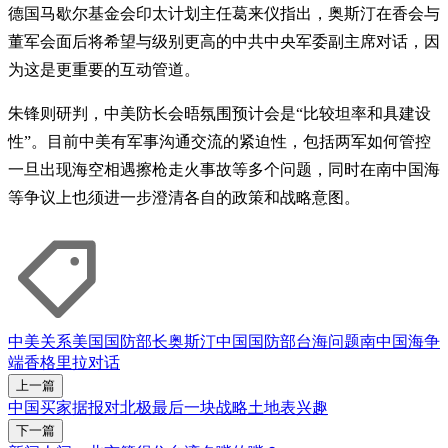
德国马歇尔基金会印太计划主任葛来仪指出，奥斯汀在香会与
董军会面后将希望与级别更高的中共中央军委副主席对话，因
为这是更重要的互动管道。
朱锋则研判，中美防长会晤氛围预计会是“比较坦率和具建设
性”。目前中美有军事沟通交流的紧迫性，包括两军如何管控
一旦出现海空相遇擦枪走火事故等多个问题，同时在南中国海
等争议上也须进一步澄清各自的政策和战略意图。
中美关系
美国国防部长
奥斯汀
中国国防部
台海问题
南中国海争
端
香格里拉对话
上一篇
中国买家据报对北极最后一块战略土地表兴趣
下一篇