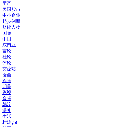
房产
美国股市
中小企业
起步创新
财经人物
国际
中国
东南亚
言论
社论
评论
交流站
漫画
娱乐
明星
影视
音乐
韩流
送礼
生活
壮龄go!