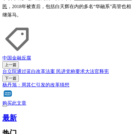
民
，2018年被查后，包括白天辉在内的多名“华融系”高管也相
继落马。
中国金融
反腐
上一篇
台立院通过蓝白改革法案 民进党称要求大法官释宪
下一篇
杨丹旭：周其仁引发的改革猜想
购买此文章
最新
热门