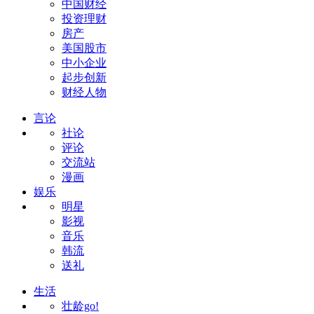
中国财经
投资理财
房产
美国股市
中小企业
起步创新
财经人物
言论
社论
评论
交流站
漫画
娱乐
明星
影视
音乐
韩流
送礼
生活
壮龄go!