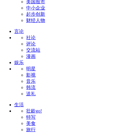
美国股市
中小企业
起步创新
财经人物
言论
社论
评论
交流站
漫画
娱乐
明星
影视
音乐
韩流
送礼
生活
壮龄go!
特写
美食
旅行