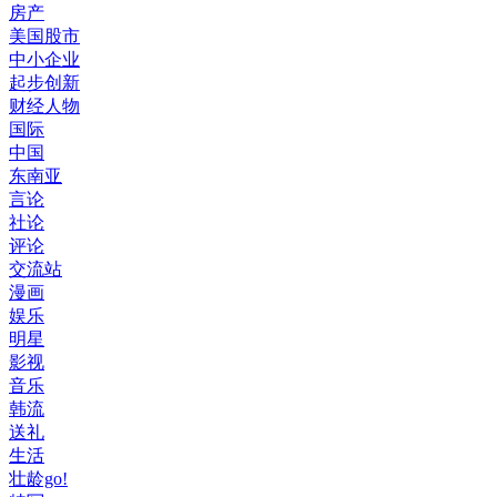
房产
美国股市
中小企业
起步创新
财经人物
国际
中国
东南亚
言论
社论
评论
交流站
漫画
娱乐
明星
影视
音乐
韩流
送礼
生活
壮龄go!