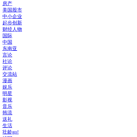
房产
美国股市
中小企业
起步创新
财经人物
国际
中国
东南亚
言论
社论
评论
交流站
漫画
娱乐
明星
影视
音乐
韩流
送礼
生活
壮龄go!