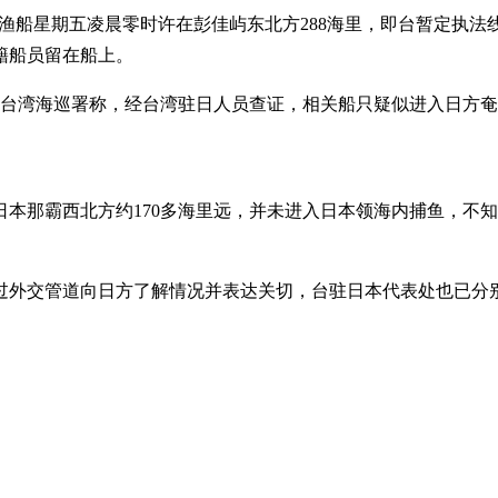
渔船星期五凌晨零时许在彭佳屿东北方288海里，即台暂定执法线
籍船员留在船上。
。台湾海巡署称，经台湾驻日人员查证，相关船只疑似进入日方
本那霸西北方约170多海里远，并未进入日本领海内捕鱼，不
过外交管道向日方了解情况并表达关切，台驻日本代表处也已分