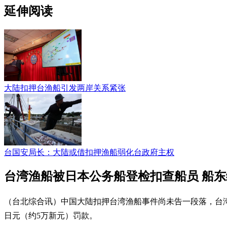
延伸阅读
大陆扣押台渔船引发两岸关系紧张
台国安局长：大陆或借扣押渔船弱化台政府主权
台湾渔船被日本公务船登检扣查船员 船东
（台北综合讯）中国大陆扣押台湾渔船事件尚未告一段落，台湾
日元（约5万新元）罚款。