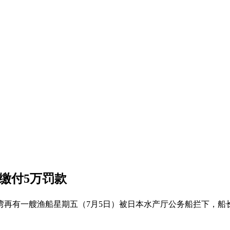
缴付5万罚款
再有一艘渔船星期五（7月5日）被日本水产厅公务船拦下，船长