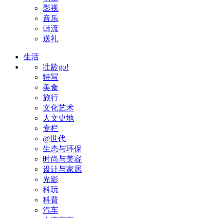
影视
音乐
韩流
送礼
生活
壮龄go!
特写
美食
旅行
文化艺术
人文史地
专栏
@世代
生态与环保
时尚与美容
设计与家居
光影
科玩
科普
汽车