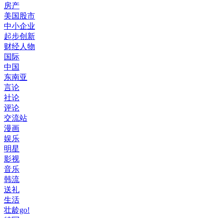
房产
美国股市
中小企业
起步创新
财经人物
国际
中国
东南亚
言论
社论
评论
交流站
漫画
娱乐
明星
影视
音乐
韩流
送礼
生活
壮龄go!