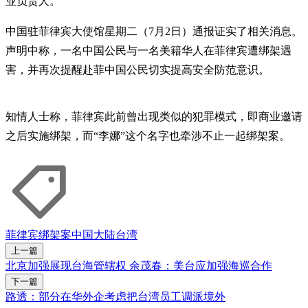
业负责人。
中国驻菲律宾大使馆星期二（7月2日）通报证实了相关消息。
声明中称，一名中国公民与一名美籍华人在菲律宾遭绑架遇
害，并再次提醒赴菲中国公民切实提高安全防范意识。
知情人士称，菲律宾此前曾出现类似的犯罪模式，即商业邀请
之后实施绑架，而“李娜”这个名字也牵涉不止一起绑架案。
菲律宾
绑架案
中国大陆
台湾
上一篇
北京加强展现台海管辖权 余茂春：美台应加强海巡合作
下一篇
路透：部分在华外企考虑把台湾员工调派境外