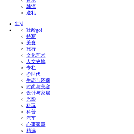
音乐
韩流
送礼
生活
壮龄go!
特写
美食
旅行
文化艺术
人文史地
专栏
@世代
生态与环保
时尚与美容
设计与家居
光影
科玩
科普
汽车
心事家事
精选