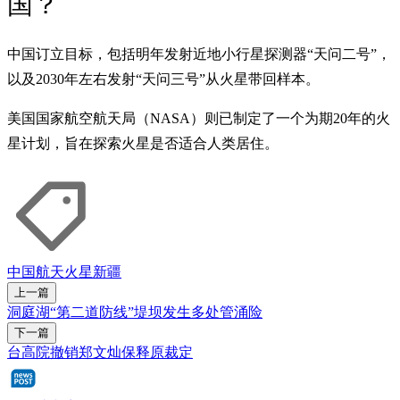
国？
中国订立目标，包括明年发射近地小行星探测器“天问二号”，
以及2030年左右发射“天问三号”从火星带回样本。
美国国家航空航天局（NASA）则已制定了一个为期20年的火
星计划，旨在探索火星是否适合人类居住。
中国航天
火星
新疆
上一篇
洞庭湖“第二道防线”堤坝发生多处管涌险
下一篇
台高院撤销郑文灿保释原裁定