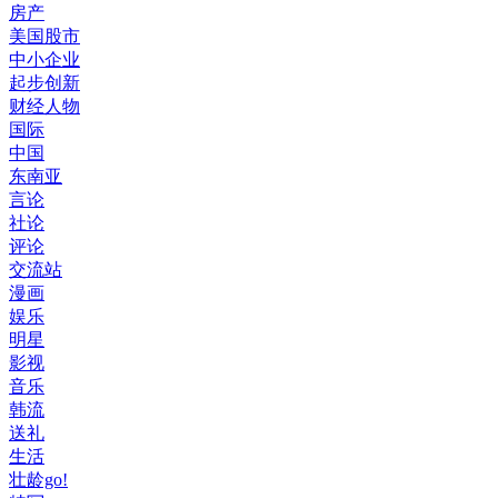
房产
美国股市
中小企业
起步创新
财经人物
国际
中国
东南亚
言论
社论
评论
交流站
漫画
娱乐
明星
影视
音乐
韩流
送礼
生活
壮龄go!