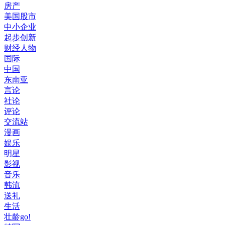
房产
美国股市
中小企业
起步创新
财经人物
国际
中国
东南亚
言论
社论
评论
交流站
漫画
娱乐
明星
影视
音乐
韩流
送礼
生活
壮龄go!