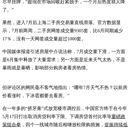
尽早挂牌，“趁现在市场回暖赶紧脱手，一个月后热度就又降
了。”
果然，进入7月后上海二手房交易量直线滑落。官方数据显
示，7月前两周，二手房网签成交量9305套，比6月同期减少
17％，没有一天网签成交量超过1000套。
中国媒体报道引述房屋中介说法称，7月成交量下滑，一方面
是6月集中释放了大量需求；另一方面是近来天气太热，不是
暴雨就是暴晒，影响部分购房者看房热情。
但评论区的网民毫不客气地指出：“哪年7月天气不热？以前房
价看涨时，下冰雹都要去看房。”
在一年多的“挤牙膏”式放宽楼市调控后，中国官方终于在今年
5月17日打出取消房贷利率下限、下调房贷首付比率等
重磅政
策组合拳
，四个一线城市随后相继放松限购措施，
提振持续低