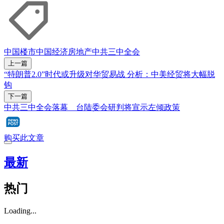
中国楼市
中国经济
房地产
中共三中全会
上一篇
“特朗普2.0”时代或升级对华贸易战 分析：中美经贸将大幅脱
钩
下一篇
中共三中全会落幕 台陆委会研判将宣示左倾政策
购买此文章
最新
热门
Loading...