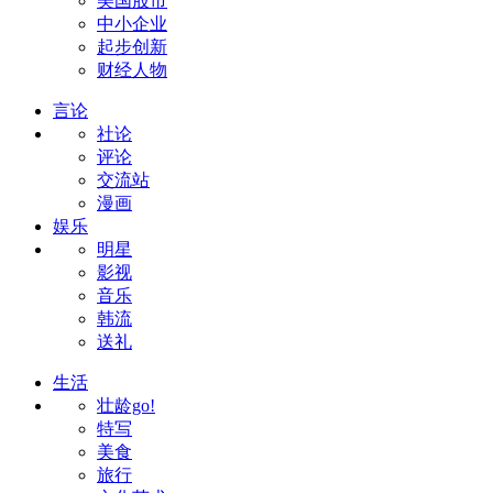
美国股市
中小企业
起步创新
财经人物
言论
社论
评论
交流站
漫画
娱乐
明星
影视
音乐
韩流
送礼
生活
壮龄go!
特写
美食
旅行