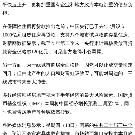
平快速上升，更将加重国有企业和地方政府本就沉重的债务负
担。
在保障性住房再贷款推出之前，中国央行已于去年2月设立
1000亿元租赁住房再贷款，支持八个城市试点收购存量住房。
财新网数据显示，截至今年第二季末，央行累计审核发放再贷
款资金仅略超120亿元，可见官方走得小心翼翼。
另一方面，为一线城市购房全面松绑，固然可以让成交量快速
回升；但由此产生的人口和财富虹吸效应，可能对周边的二三
线城市带来更大冲击。
多数经济师将房地产视为下半年经济的最大风险因素。国际货
币基金组织（IMF）本周将中国经济增长预测上调至5％，同
时也警告房地产等领域依然疲软。
各路媒体消息显示，星期四（18日）闭幕的
中共二十届三中全
会
，预计不会宣布具体救市措施。市场转而将目光投向本月底