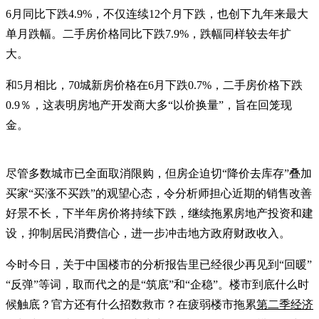
6月同比下跌4.9%，不仅连续12个月下跌，也创下九年来最大
单月跌幅。二手房价格同比下跌7.9%，跌幅同样较去年扩
大。
和5月相比，70城新房价格在6月下跌0.7%，二手房价格下跌
0.9％，这表明房地产开发商大多“以价换量”，旨在回笼现
金。
尽管多数城市已全面取消限购，但房企迫切“降价去库存”叠加
买家“买涨不买跌”的观望心态，令分析师担心近期的销售改善
好景不长，下半年房价将持续下跌，继续拖累房地产投资和建
设，抑制居民消费信心，进一步冲击地方政府财政收入。
今时今日，关于中国楼市的分析报告里已经很少再见到“回暖”
“反弹”等词，取而代之的是“筑底”和“企稳”。楼市到底什么时
候触底？官方还有什么招数救市？在疲弱楼市拖累
第二季经济