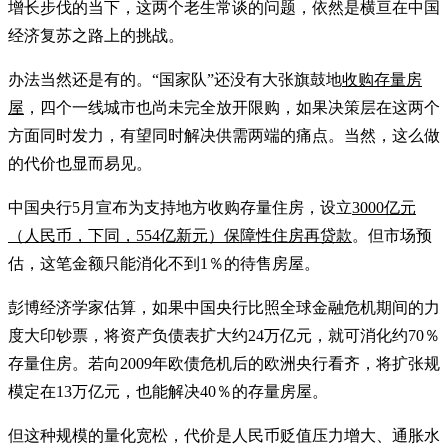
增长步伐的当下，这两个老生常谈的问题，依然是横亘在中国
经济复苏之路上的挑战。
办法当然还是有的。“国家队”还没有大张旗鼓地
收购存量房
屋
，四个一线城市也尚未完全放开限购，如果决策层在这两个
方面同时发力，有望同时解决供需两端的痛点。当然，这么做
的代价也显而易见。
中国央行5月宣布为支持地方收购存量住房，设立
3000亿元
（人民币，下同，554亿新元）保障性住房再贷款
。但市场预
估，这笔金额只能消化不到1％的待售房屋。
彭博经济学家估算，如果中国央行比照全球金融危机期间的力
度大印钞票，将资产负债表扩大约24万亿元，就可消化约70％
存量住房。若向2009年欧债危机后的欧洲央行看齐，将扩张规
模定在13万亿元，也能解决40％的存量房屋。
但这种规模的量化宽松，代价是人民币贬值压力增大、通胀水