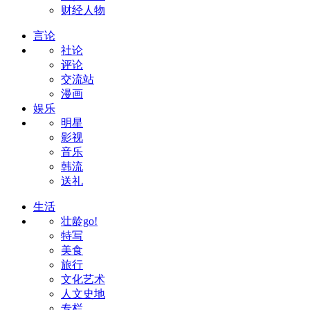
财经人物
言论
社论
评论
交流站
漫画
娱乐
明星
影视
音乐
韩流
送礼
生活
壮龄go!
特写
美食
旅行
文化艺术
人文史地
专栏