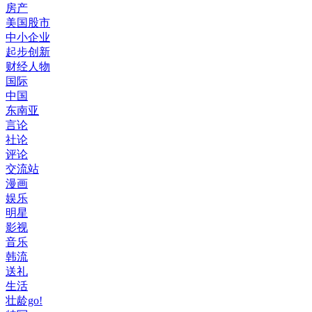
房产
美国股市
中小企业
起步创新
财经人物
国际
中国
东南亚
言论
社论
评论
交流站
漫画
娱乐
明星
影视
音乐
韩流
送礼
生活
壮龄go!