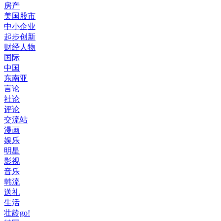
房产
美国股市
中小企业
起步创新
财经人物
国际
中国
东南亚
言论
社论
评论
交流站
漫画
娱乐
明星
影视
音乐
韩流
送礼
生活
壮龄go!