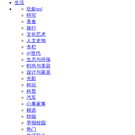
生活
壮龄go!
特写
美食
旅行
文化艺术
人文史地
专栏
@世代
生态与环保
时尚与美容
设计与家居
光影
科玩
科普
汽车
心事家事
精选
特辑
早报校园
热门