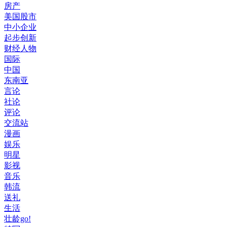
房产
美国股市
中小企业
起步创新
财经人物
国际
中国
东南亚
言论
社论
评论
交流站
漫画
娱乐
明星
影视
音乐
韩流
送礼
生活
壮龄go!