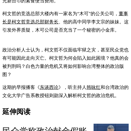
元新台币的素食便当费用。
柯文哲的竞选总部大楼内有一家名为“木可”的公关公司，
董事
长是柯文哲竞选总部财务长
、他的高中同学李文宗的妹妹。这
引发外界质疑，木可公司是否充当了一个秘密的小金库。
政治分析人士认为，柯文哲不仅面临牢狱之灾，甚至民众党也
有可能因此走向灭亡。柯文哲为何会陷入如此困境？他真的会
被判刑吗？白色力量的危机又将如何影响台湾整体的政治版
图？
这期的早报播客《
东谈西论
》，听主持人
韩咏红
和台湾政治的
文化大学广告系教授钮则勋深入解析柯文哲的政治危机。
延伸阅读