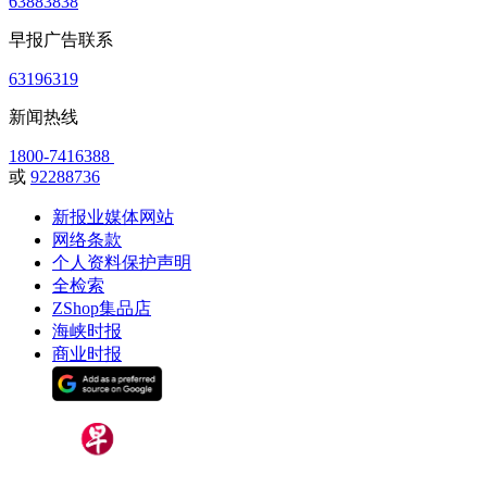
63883838
早报广告联系
63196319
新闻热线
1800-7416388
或
92288736
新报业媒体网站
网络条款
个人资料保护声明
全检索
ZShop集品店
海峡时报
商业时报