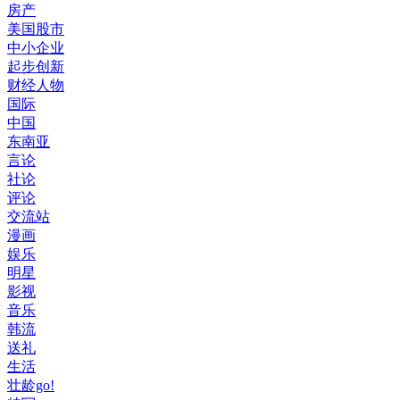
房产
美国股市
中小企业
起步创新
财经人物
国际
中国
东南亚
言论
社论
评论
交流站
漫画
娱乐
明星
影视
音乐
韩流
送礼
生活
壮龄go!