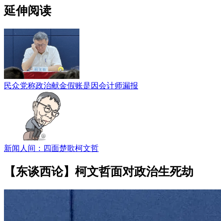
延伸阅读
民众党称政治献金假账是因会计师漏报
新闻人间：四面楚歌柯文哲
【东谈西论】柯文哲面对政治生死劫