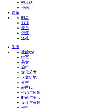
交流站
漫画
娱乐
明星
影视
音乐
韩流
送礼
生活
壮龄go!
特写
美食
旅行
文化艺术
人文史地
专栏
@世代
生态与环保
时尚与美容
设计与家居
光影