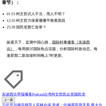
章节）：
01:53 柯文哲识人不当，用人不明？
12:10 柯文哲力保黄珊珊平衡黄国昌
25:39 国民党唇亡齿寒？
纵观天下，监测中国心跳，
国际时事播客《东谈西
论》
，每周探讨国际热点话题，分析国际时政动态。每
逢星期二新加坡时间晚上7时更新。
东谈西论
早报播客
Podcast
台湾
柯文哲
民众党
国民党
上一篇
习近平与越共领导人苏林会谈 学者：中越愿巩固关系 最大分