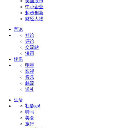
美国股市
中小企业
起步创新
财经人物
言论
社论
评论
交流站
漫画
娱乐
明星
影视
音乐
韩流
送礼
生活
壮龄go!
特写
美食
旅行