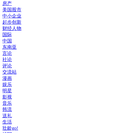
房产
美国股市
中小企业
起步创新
财经人物
国际
中国
东南亚
言论
社论
评论
交流站
漫画
娱乐
明星
影视
音乐
韩流
送礼
生活
壮龄go!