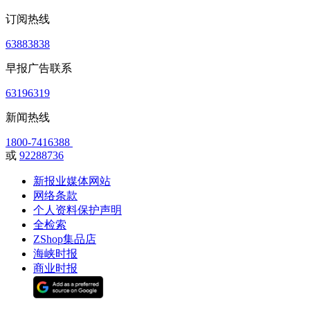
订阅热线
63883838
早报广告联系
63196319
新闻热线
1800-7416388
或
92288736
新报业媒体网站
网络条款
个人资料保护声明
全检索
ZShop集品店
海峡时报
商业时报