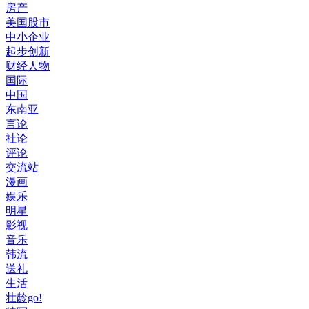
房产
美国股市
中小企业
起步创新
财经人物
国际
中国
东南亚
言论
社论
评论
交流站
漫画
娱乐
明星
影视
音乐
韩流
送礼
生活
壮龄go!