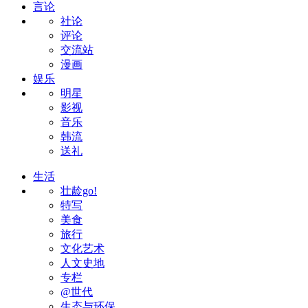
言论
社论
评论
交流站
漫画
娱乐
明星
影视
音乐
韩流
送礼
生活
壮龄go!
特写
美食
旅行
文化艺术
人文史地
专栏
@世代
生态与环保