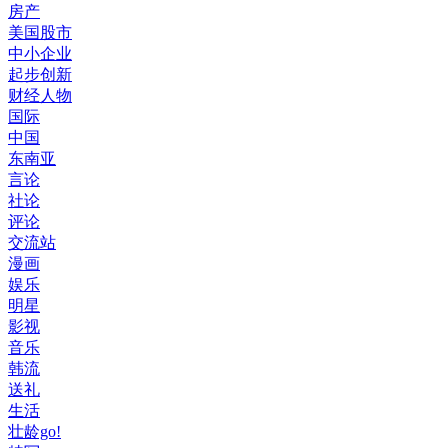
房产
美国股市
中小企业
起步创新
财经人物
国际
中国
东南亚
言论
社论
评论
交流站
漫画
娱乐
明星
影视
音乐
韩流
送礼
生活
壮龄go!